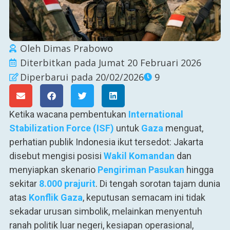
Oleh
Dimas Prabowo
Diterbitkan pada
Jumat 20 Februari 2026
Diperbarui pada 20/02/2026
9
Ketika wacana pembentukan
International
Stabilization Force (ISF)
untuk
Gaza
menguat,
perhatian publik Indonesia ikut tersedot: Jakarta
disebut mengisi posisi
Wakil Komandan
dan
menyiapkan skenario
Pengiriman Pasukan
hingga
sekitar
8.000 prajurit
. Di tengah sorotan tajam dunia
atas
Konflik Gaza
, keputusan semacam ini tidak
sekadar urusan simbolik, melainkan menyentuh
ranah politik luar negeri, kesiapan operasional,