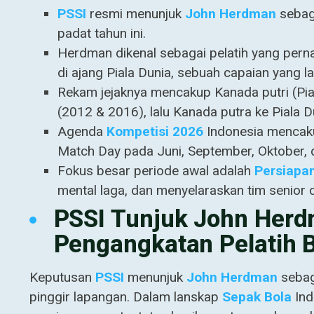
PSSI
resmi menunjuk
John Herdman
seba
padat tahun ini.
Herdman dikenal sebagai pelatih yang pern
di ajang Piala Dunia, sebuah capaian yang l
Rekam jejaknya mencakup Kanada putri (Pia
(2012 & 2016), lalu Kanada putra ke Piala D
Agenda
Kompetisi 2026
Indonesia mencaku
Match Day pada Juni, September, Oktober, d
Fokus besar periode awal adalah
Persiapa
mental laga, dan menyelaraskan tim senior 
PSSI Tunjuk John Herd
Pengangkatan Pelatih 
Keputusan
PSSI
menunjuk
John Herdman
seba
pinggir lapangan. Dalam lanskap
Sepak Bola
Ind