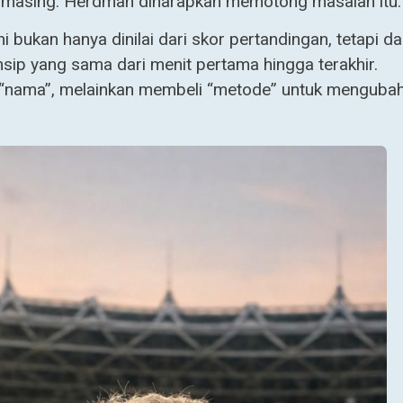
g-masing. Herdman diharapkan memotong masalah itu.
ni bukan hanya dinilai dari skor pertandingan, tetapi da
nsip yang sama dari menit pertama hingga terakhir.
li “nama”, melainkan membeli “metode” untuk menguba