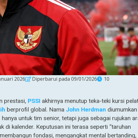
anuari 2026
Diperbarui pada 09/01/2026
10
n prestasi,
PSSI
akhirnya menutup teka-teki kursi pelat
ih
berprofil global. Nama
John Herdman
diumumkan
hanya untuk tim senior, tetapi juga sebagai rujukan a
i kalender. Keputusan ini terasa seperti “taruhan
si membangun fondasi, mengangkat mental bertanding,