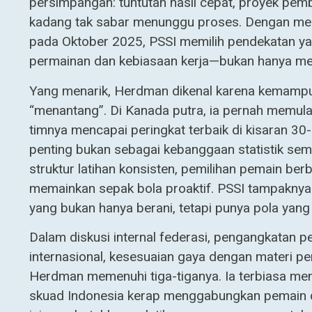
persimpangan: tuntutan hasil cepat, proyek pem
kadang tak sabar menunggu proses. Dengan meng
pada Oktober 2025, PSSI memilih pendekatan y
permainan dan kebiasaan kerja—bukan hanya m
Yang menarik, Herdman dikenal karena kemampu
“menantang”. Di Kanada putra, ia pernah memula
timnya mencapai peringkat terbaik di kisaran 
penting bukan sebagai kebanggaan statistik sem
struktur latihan konsisten, pemilihan pemain ber
memainkan sepak bola proaktif. PSSI tampaknya
yang bukan hanya berani, tetapi punya pola yan
Dalam diskusi internal federasi, pengangkatan pe
internasional, kesesuaian gaya dengan materi p
Herdman memenuhi tiga-tiganya. Ia terbiasa meng
skuad Indonesia kerap menggabungkan pemain do