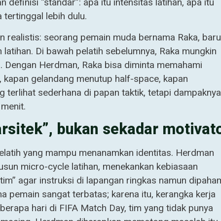
finisi “standar”: apa itu intensitas latihan, apa itu
 tertinggal lebih dulu.
un realistis: seorang pemain muda bernama Raka, baru
n latihan. Di bawah pelatih sebelumnya, Raka mungkin
ina. Dengan Herdman, Raka bisa diminta memahami
aik, kapan gelandang menutup half-space, kapan
 terlihat sederhana di papan taktik, tetapi dampaknya
menit.
arsitek”, bukan sekadar motivat
 pelatih yang mampu menanamkan identitas. Herdman
yusun micro-cycle latihan, menekankan kebiasaan
im” agar instruksi di lapangan ringkas namun dipaham
a pemain sangat terbatas; karena itu, kerangka kerja
berapa hari di FIFA Match Day, tim yang tidak punya