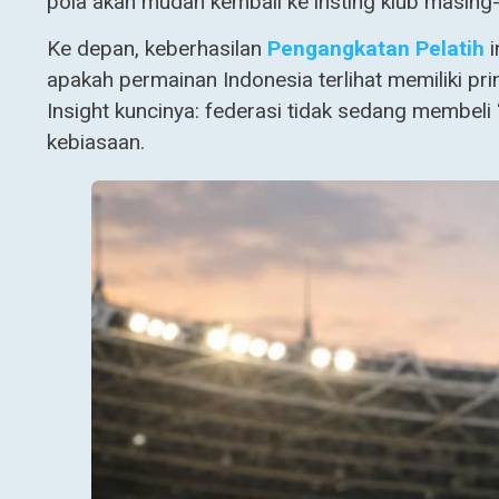
pola akan mudah kembali ke insting klub masin
Ke depan, keberhasilan
Pengangkatan Pelatih
i
apakah permainan Indonesia terlihat memiliki pri
Insight kuncinya: federasi tidak sedang membe
kebiasaan.