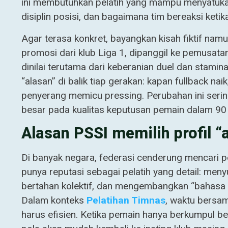
ini membutuhkan pelatih yang mampu menyatukan de
disiplin posisi, dan bagaimana tim bereaksi ketika
Agar terasa konkret, bayangkan kisah fiktif nam
promosi dari klub Liga 1, dipanggil ke pemusata
dinilai terutama dari keberanian duel dan stam
“alasan” di balik tiap gerakan: kapan fullback n
penyerang memicu pressing. Perubahan ini sering
besar pada kualitas keputusan pemain dalam 90 
Alasan PSSI memilih profil “
Di banyak negara, federasi cenderung mencari
punya reputasi sebagai pelatih yang detail: men
bertahan kolektif, dan mengembangkan “bahasa t
Dalam konteks
Pelatihan Timnas
, waktu bersam
harus efisien. Ketika pemain hanya berkumpul be