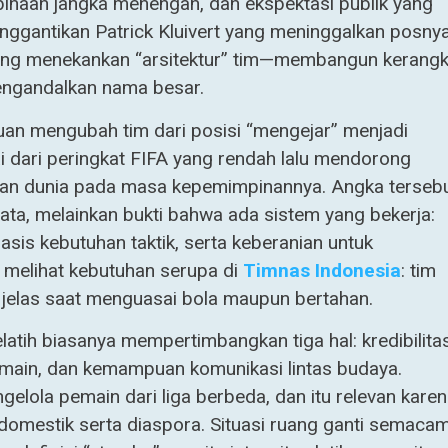
binaan jangka menengah, dan ekspektasi publik yang
gantikan Patrick Kluivert yang meninggalkan posny
ang menekankan “arsitektur” tim—membangun kerang
engandalkan nama besar.
an mengubah tim dari posisi “mengejar” menjadi
i dari peringkat FIFA yang rendah lalu mendorong
30-an dunia pada masa kepemimpinannya. Angka terseb
ata, melainkan bukti bahwa ada sistem yang bekerja:
basis kebutuhan taktik, serta keberanian untuk
 melihat kebutuhan serupa di
Timnas Indonesia
: tim
g jelas saat menguasai bola maupun bertahan.
latih biasanya mempertimbangkan tiga hal: kredibilita
emain, dan kemampuan komunikasi lintas budaya.
elola pemain dari liga berbeda, dan itu relevan kare
mestik serta diaspora. Situasi ruang ganti semaca