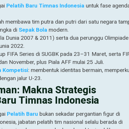
gai
Pelatih Baru
Timnas Indonesia
untuk fase agend
ah membawa tim putra dan putri dari satu negara tamp
angka di
Sepak Bola
modern.
la Dunia 2007 & 2011) serta dua perunggu Olimpiade
unia 2022.
p FIFA Series di SUGBK pada 23–31 Maret, serta FI
an November, plus Piala AFF mulai 25 Juli.
n Kompetisi
: membentuk identitas bermain, memperk
dengan jalur U-23.
man: Makna Strategis
Baru Timnas Indonesia
gai
Pelatih Baru
bukan sekadar pergantian figur di
onesia, jabatan pelatih tim nasional selalu berada di